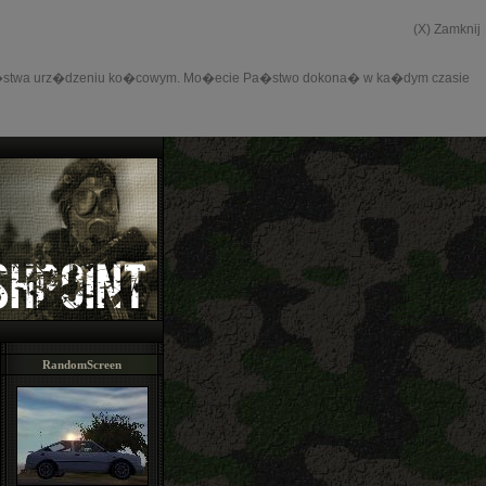
(X) Zamknij
 w Pa�stwa urz�dzeniu ko�cowym. Mo�ecie Pa�stwo dokona� w ka�dym czasie
RandomScreen