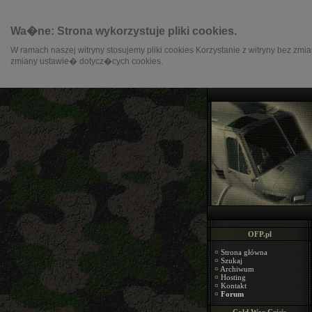
Wa�ne: Strona wykorzystuje pliki cookies.
W ramach naszej witryny stosujemy pliki cookies Korzystanie z witryny 
zmiany ustawie� dotycz�cych cookies.
OFP.pl
¤
Strona główna
¤
Szukaj
¤
Archiwum
¤
Hosting
¤
Kontakt
¤
Forum