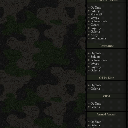
Cold War Crisis
¤
Ogólnie
¤
Solucja
¤
Misje SP
¤
Wyspy
¤
Bohaterowie
¤
Cytaty
¤
Pojazdy
¤
Galeria
¤
Kody
¤
Wymagania
Resistance
¤
Ogólnie
¤
Solucja
¤
Bohaterowie
¤
Wyspa
¤
Pojazdy
¤
Galeria
OFP: Elite
¤
Ogólnie
¤
Galeria
VBS1
¤
Ogólnie
¤
Galeria
Armed Assault
¤
Ogólnie
¤
Galeria