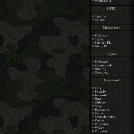
¤
Wymagania
OFP2
¤
Ogólnie
¤
Galeria
Multiplayer
¤
Podstawy
¤
Tryby
¤
Serwery PL
¤
Klany PL
Edytor
¤
Podstawy
¤
Zakończenia
¤
Briefing
¤
Overview
Download
¤
FAQ
¤
Pojazdy
¤
Jednostki
¤
Broń
¤
Obiekty
¤
Misje
¤
Kampanie
¤
Dema
¤
Misje do dema
¤
Patche
¤
Programy
¤
Wyspy
¤
Pozostałe