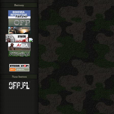
Buttony
Nasz button