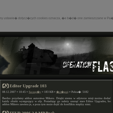
bez zmiany ustawie� dotycz�cych cookies oznacza, �e b�d� one zamieszczane
Editor Upgrade 103
08.12.2007 ¤ 10:45 ¤
Szczeg�y
¤ 183 KB ¤
�ci�gnij
¤ Pobra�: 5182
Bardzo przydatny addon autorstwa Mikero. Dzięki niemu w edytorze misji można dodać
każdy obiekt występujący w ofp. Posiadając go należy usunąć stare Editor Upgrades, bo
addon Mikero zawiera je, a poza tym może dojść do konfliktu między nimi.