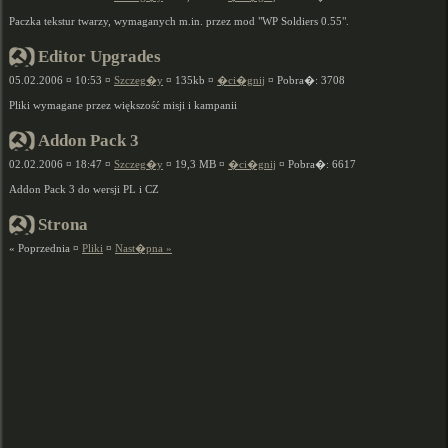
Paczka tekstur twarzy, wymaganych m.in. przez mod "WP Soldiers 0.55".
Editor Upgrades
05.02.2006 ¤ 10:53 ¤
Szczeg�y
¤ 135kb ¤
�ci�gnij
¤ Pobra�: 3708
Pliki wymagane przez większość misji i kampanii
Addon Pack 3
02.02.2006 ¤ 18:47 ¤
Szczeg�y
¤ 19,3 MB ¤
�ci�gnij
¤ Pobra�: 6617
Addon Pack 3 do wersji PL i CZ
Strona
« Poprzednia ¤
Pliki
¤
Nast�pna »