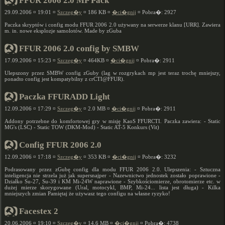
FFUR 2006 2.0 MP Pack
29.09.2006 ¤ 19:01 ¤
Szczeg�y
¤ 186 KB ¤
�ci�gnij
¤ Pobra�: 2927
Paczka skryptów i config modu FFUR 2006 2.0 używany na serwerze klanu [URR]. Zawiera
m. in. nowe eksplozje samolotów. Made by zGuba
FFUR 2006 2.0 config by SMBW
17.09.2006 ¤ 15:23 ¤
Szczeg�y
¤ 464KB ¤
�ci�gnij
¤ Pobra�: 2911
Ulepszony przez SMBW config zGuby (lag w rozgrykach mp jest teraz trochę mniejszy,
ponadto config jest kompatybilny z crCTI@FFUR).
Paczka FFURADD Light
12.09.2006 ¤ 17:29 ¤
Szczeg�y
¤ 2.0 MB ¤
�ci�gnij
¤ Pobra�: 2911
Addony potrzebne do komfortowej gry w misję KaoS FFURCTI. Paczka zawiera: - Static
MG's (LSC) - Static TOW (DKM-Mod) - Static AT-5 Konkurs (Vit)
Config FFUR 2006 2.0
12.09.2006 ¤ 17:18 ¤
Szczeg�y
¤ 353 KB ¤
�ci�gnij
¤ Pobra�: 3232
Podrasowany przez zGubę config dla modu FFUR 2006 2.0. Ulepszenia: - Sztuczna
inteligencja nie strzela już jak supersnajper - Nazewnictwo jednostek zostało poprawione -
Działko Su-27, Su-39 i KM Mi-24W naprawione - Szybkościomierze, obrotomierze etc. w
dużej mierze skorygowane (Ural, motocykl, BMP, Mi-24... lista jest długa) - Kilka
mniejszych zmian Pamiętaj że używasz tego configu na własne ryzyko!
Facestex 2
20.06.2006 ¤ 19:10 ¤
Szczeg�y
¤ 14,6 MB ¤
�ci�gnij
¤ Pobra�: 4738