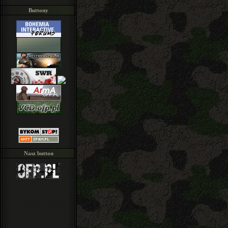
Buttony
Nasz button