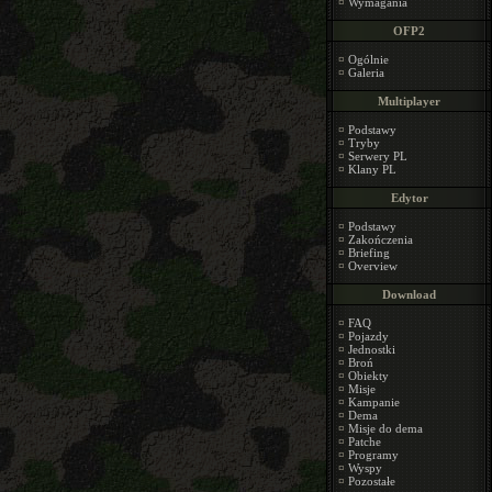
¤
Wymagania
OFP2
¤
Ogólnie
¤
Galeria
Multiplayer
¤
Podstawy
¤
Tryby
¤
Serwery PL
¤
Klany PL
Edytor
¤
Podstawy
¤
Zakończenia
¤
Briefing
¤
Overview
Download
¤
FAQ
¤
Pojazdy
¤
Jednostki
¤
Broń
¤
Obiekty
¤
Misje
¤
Kampanie
¤
Dema
¤
Misje do dema
¤
Patche
¤
Programy
¤
Wyspy
¤
Pozostałe