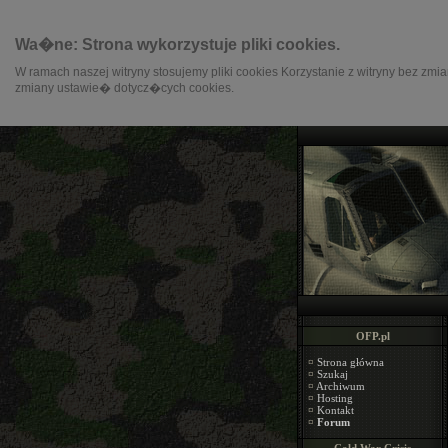
Wa�ne: Strona wykorzystuje pliki cookies.
W ramach naszej witryny stosujemy pliki cookies Korzystanie z witryny 
zmiany ustawie� dotycz�cych cookies.
OFP.pl
¤
Strona główna
¤
Szukaj
¤
Archiwum
¤
Hosting
¤
Kontakt
¤
Forum