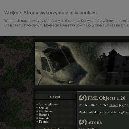
Wa�ne: Strona wykorzystuje pliki cookies.
W ramach naszej witryny stosujemy pliki cookies Korzystanie z witryny be
urz�dzeniu ko�cowym. Mo�ecie Pa�stwo dokona� w ka�dym czasie zmiany
OFP.pl
FML Objects 1.20
¤
Strona główna
24.06.2006 ¤ 15:26 ¤
Szczeg�y
¤ 4
¤
Szukaj
¤
Archiwum
Addon obiektów o charakterze głów
¤
Hosting
¤
Kontakt
Strona
¤
Forum