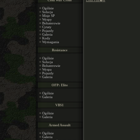
Cold War Crisis
Lista Plik�w
¤
Ogólnie
¤
Solucja
¤
Misje SP
¤
Wyspy
¤
Bohaterowie
¤
Cytaty
¤
Pojazdy
¤
Galeria
¤
Kody
¤
Wymagania
Resistance
¤
Ogólnie
¤
Solucja
¤
Bohaterowie
¤
Wyspa
¤
Pojazdy
¤
Galeria
OFP: Elite
¤
Ogólnie
¤
Galeria
VBS1
¤
Ogólnie
¤
Galeria
Armed Assault
¤
Ogólnie
¤
Galeria