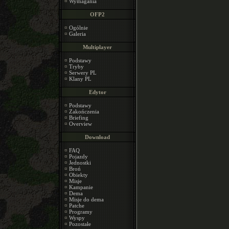
¤
Wymagania
OFP2
¤
Ogólnie
¤
Galeria
Multiplayer
¤
Podstawy
¤
Tryby
¤
Serwery PL
¤
Klany PL
Edytor
¤
Podstawy
¤
Zakończenia
¤
Briefing
¤
Overview
Download
¤
FAQ
¤
Pojazdy
¤
Jednostki
¤
Broń
¤
Obiekty
¤
Misje
¤
Kampanie
¤
Dema
¤
Misje do dema
¤
Patche
¤
Programy
¤
Wyspy
¤
Pozostałe