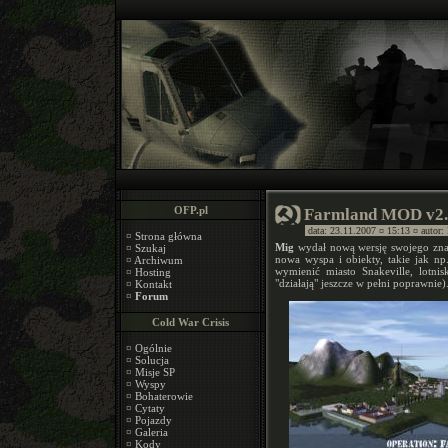
OFP.pl
Farmland MOD v2.
data: 23.11.2007 ¤ 15:13 ¤ autor:
¤
Strona główna
Mig
wydał nową wersję swojego z
¤
Szukaj
nowa wyspa i obiekty, takie jak np
¤
Archiwum
wymienić miasto Snakeville, lotnis
¤
Hosting
"działają" jeszcze w pełni poprawnie)
¤
Kontakt
¤
Forum
Cold War Crisis
¤
Ogólnie
¤
Solucja
¤
Misje SP
¤
Wyspy
¤
Bohaterowie
¤
Cytaty
¤
Pojazdy
¤
Galeria
¤
Kody