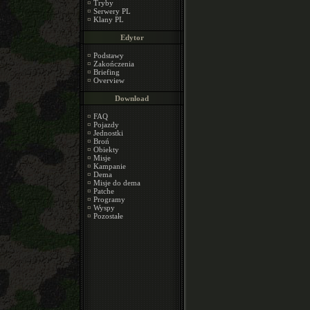
¤
Tryby
¤
Serwery PL
¤
Klany PL
Edytor
¤
Podstawy
¤
Zakończenia
¤
Briefing
¤
Overview
Download
¤
FAQ
¤
Pojazdy
¤
Jednostki
¤
Broń
¤
Obiekty
¤
Misje
¤
Kampanie
¤
Dema
¤
Misje do dema
¤
Patche
¤
Programy
¤
Wyspy
¤
Pozostałe