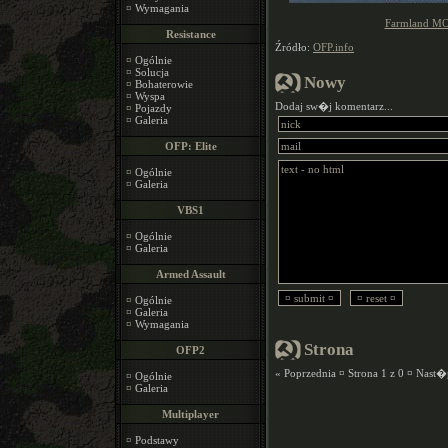
¤
Wymagania
Farmland MO
Resistance
Źródło:
OFP.info
¤
Ogólnie
¤
Solucja
Nowy
¤
Bohaterowie
¤
Wyspa
Dodaj sw�j komentarz...
¤
Pojazdy
¤
Galeria
OFP: Elite
¤
Ogólnie
¤
Galeria
VBS1
¤
Ogólnie
¤
Galeria
Armed Assault
¤
Ogólnie
¤
Galeria
¤
Wymagania
Strona
OFP2
« Poprzednia ¤ Strona 1 z 0 ¤ Nast
¤
Ogólnie
¤
Galeria
Multiplayer
¤
Podstawy