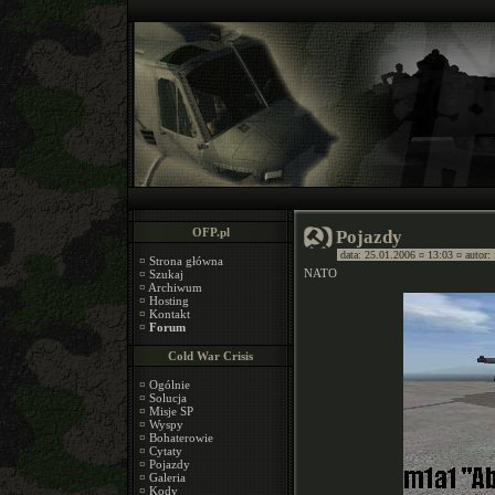
OFP.pl
Pojazdy
data: 25.01.2006 ¤ 13:03 ¤ autor:
¤
Strona główna
NATO
¤
Szukaj
¤
Archiwum
¤
Hosting
¤
Kontakt
¤
Forum
Cold War Crisis
¤
Ogólnie
¤
Solucja
¤
Misje SP
¤
Wyspy
¤
Bohaterowie
¤
Cytaty
¤
Pojazdy
¤
Galeria
¤
Kody