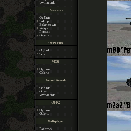
¤
Wymagania
Resistance
¤
Ogólnie
¤
Solucja
¤
Bohaterowie
¤
Wyspa
¤
Pojazdy
¤
Galeria
OFP: Elite
¤
Ogólnie
¤
Galeria
VBS1
¤
Ogólnie
¤
Galeria
Armed Assault
¤
Ogólnie
¤
Galeria
¤
Wymagania
OFP2
¤
Ogólnie
¤
Galeria
Multiplayer
¤
Podstawy