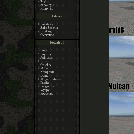
¤
Tryby
¤
Serwery PL
¤
Klany PL
Edytor
¤
Podstawy
¤
Zakończenia
¤
Briefing
¤
Overview
Download
¤
FAQ
¤
Pojazdy
¤
Jednostki
¤
Broń
¤
Obiekty
¤
Misje
¤
Kampanie
¤
Dema
¤
Misje do dema
¤
Patche
¤
Programy
¤
Wyspy
¤
Pozostałe