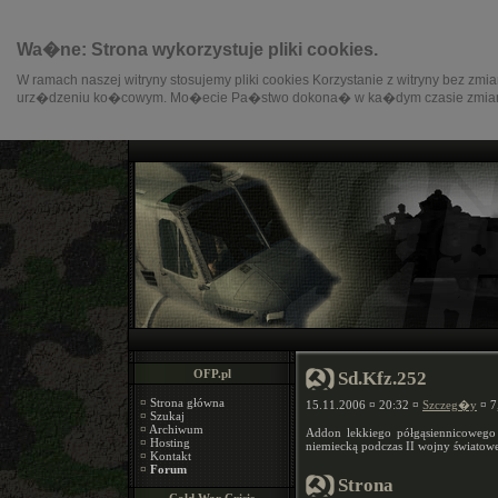
Wa�ne: Strona wykorzystuje pliki cookies.
W ramach naszej witryny stosujemy pliki cookies Korzystanie z witryny be
urz�dzeniu ko�cowym. Mo�ecie Pa�stwo dokona� w ka�dym czasie zmiany
OFP.pl
Sd.Kfz.252
¤
Strona główna
15.11.2006 ¤ 20:32 ¤
Szczeg�y
¤ 7
¤
Szukaj
¤
Archiwum
Addon lekkiego półgąsiennicowego
¤
Hosting
niemiecką podczas II wojny światowe
¤
Kontakt
¤
Forum
Strona