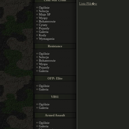
Cold War Crisis
Lista Plik�w
¤
Ogólnie
¤
Solucja
¤
Misje SP
¤
Wyspy
¤
Bohaterowie
¤
Cytaty
¤
Pojazdy
¤
Galeria
¤
Kody
¤
Wymagania
Resistance
¤
Ogólnie
¤
Solucja
¤
Bohaterowie
¤
Wyspa
¤
Pojazdy
¤
Galeria
OFP: Elite
¤
Ogólnie
¤
Galeria
VBS1
¤
Ogólnie
¤
Galeria
Armed Assault
¤
Ogólnie
¤
Galeria