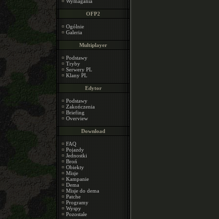
¤
Wymagania
OFP2
¤
Ogólnie
¤
Galeria
Multiplayer
¤
Podstawy
¤
Tryby
¤
Serwery PL
¤
Klany PL
Edytor
¤
Podstawy
¤
Zakończenia
¤
Briefing
¤
Overview
Download
¤
FAQ
¤
Pojazdy
¤
Jednostki
¤
Broń
¤
Obiekty
¤
Misje
¤
Kampanie
¤
Dema
¤
Misje do dema
¤
Patche
¤
Programy
¤
Wyspy
¤
Pozostałe